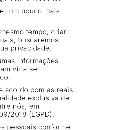
er um pouco mais
 mesmo tempo, criar
quais, buscaremos
sua privacidade.
gumas informações
am vir a ser
sco.
e acordo com as reais
nalidade exclusiva de
ntre nós, em
.709/2018 (LGPD).
os pessoais conforme