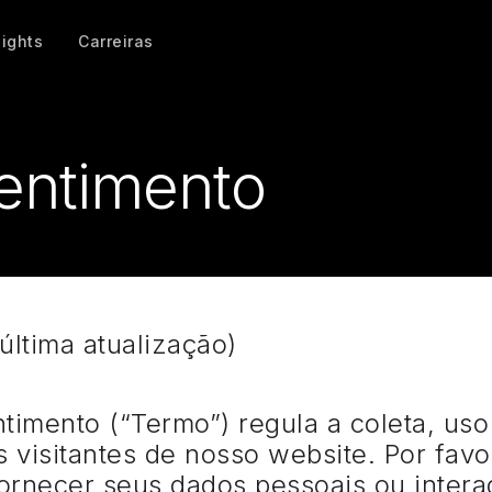
sights
Carreiras
entimento
(última atualização)
imento (“Termo”) regula a coleta, us
 visitantes de nosso website. Por favo
ornecer seus dados pessoais ou intera