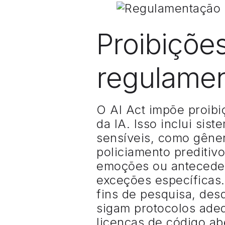
Proibiçõe
regulame
O AI Act impõe proibiç
da IA. Isso inclui sis
sensíveis, como gêner
policiamento preditiv
emoções ou anteceden
exceções específicas.
fins de pesquisa, des
sigam protocolos ade
licenças de código a