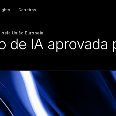
sights
Carreiras
 pela União Europeia
 de IA aprovada 