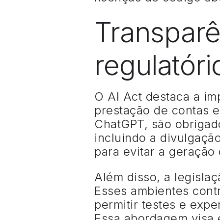
Transparê
regulatóri
O AI Act destaca a imp
prestação de contas e
ChatGPT, são obrigado
incluindo a divulgaçã
para evitar a geração 
Além disso, a legisla
Esses ambientes contr
permitir testes e exp
Essa abordagem visa e