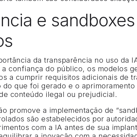
ncia e sandboxes
os
ortância da transparência no uso da IA
 a confiança do público, os modelos g
s a cumprir requisitos adicionais de t
o do que foi gerado e o aprimoramento
de conteúdo ilegal ou prejudicial.
ção promove a implementação de “sandb
olados são estabelecidos por autorida
erimentos com a IA antes de sua implan
quilibrar a inovação com a necessidad