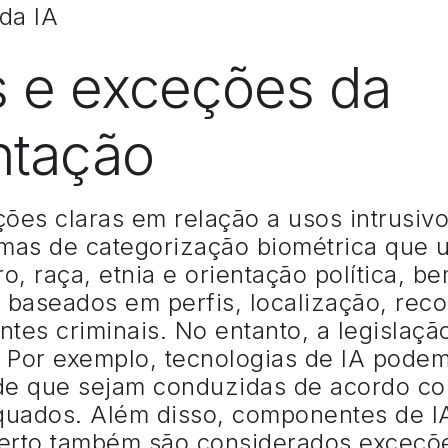
s e exceções da
ntação
ões claras em relação a usos intrusivo
temas de categorização biométrica que u
o, raça, etnia e orientação política, 
o baseados em perfis, localização, re
tes criminais. No entanto, a legislaç
 Por exemplo, tecnologias de IA podem 
de que sejam conduzidas de acordo com
quados. Além disso, componentes de I
berto também são considerados exceçõ