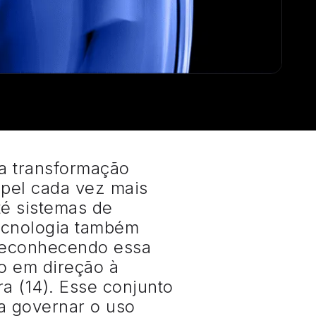
da transformação
el cada vez mais
té sistemas de
tecnologia também
 Reconhecendo essa
o em direção à
ra (14). Esse conjunto
ra governar o uso