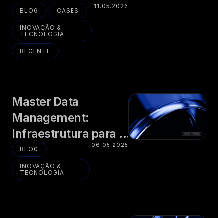
11.05.2026
BLOG
CASES
INOVAÇÃO &
TECNOLOGIA
REGENTE
Master Data
Management:
Infraestrutura para a
06.05.2025
Autonomia de
BLOG
Organizações
INOVAÇÃO &
TECNOLOGIA
Públicas e Privadas