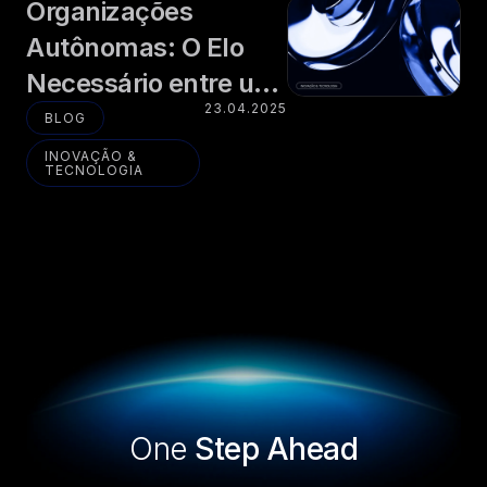
Organizações
Autônomas: O Elo
Necessário entre um
23.04.2025
Mundo Instável e um
BLOG
Futuro Inteligente
INOVAÇÃO &
TECNOLOGIA
One
Step Ahead