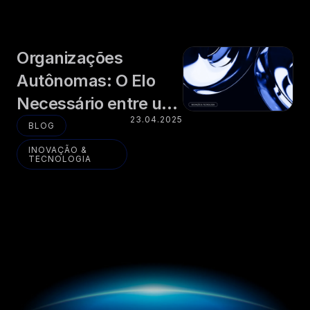
Organizações
Autônomas: O Elo
Necessário entre um
23.04.2025
Mundo Instável e um
BLOG
Futuro Inteligente
INOVAÇÃO &
TECNOLOGIA