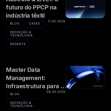
futuro do PPCP na
indústria têxtil
11.05.2026
BLOG
CASES
INOVAÇÃO &
TECNOLOGIA
REGENTE
Master Data
Management:
Infraestrutura para a
06.05.2025
Autonomia de
BLOG
Organizações
INOVAÇÃO &
TECNOLOGIA
Públicas e Privadas