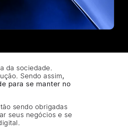
a da sociedade.
lução.
Sendo assim
,
ade para se manter no
stão sendo obrigadas
car seus negócios e se
igital.