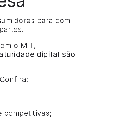
esa
nsumidores para com
partes.
com o MIT,
uridade digital são
Confira:
 competitivas;