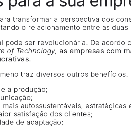
s para a sua empr
ara transformar a perspectiva dos co
itando o relacionamento entre as duas 
al pode ser revolucionária. De acordo 
te of Technology,
as empresas com mat
crativas.
meno traz diversos outros benefícios. 
 e a produção;
municação;
mais autossustentáveis, estratégicas e
or satisfação dos clientes;
dade de adaptação;