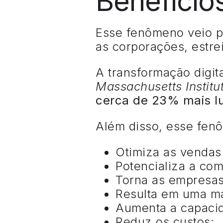
Benefício
Esse fenômeno veio p
as corporações, estre
A transformação digit
Massachusetts Institu
cerca de 23% mais lu
Além disso, esse fenô
Otimiza as vendas
Potencializa a co
Torna as empresas 
Resulta em uma mai
Aumenta a capaci
Reduz os custos;