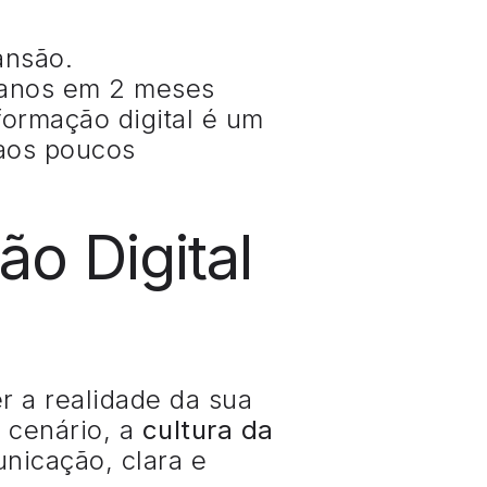
ansão.
 anos em 2 meses
formação digital é um
 aos poucos
o Digital
 a realidade da sua
 cenário, a
cultura da
nicação, clara e