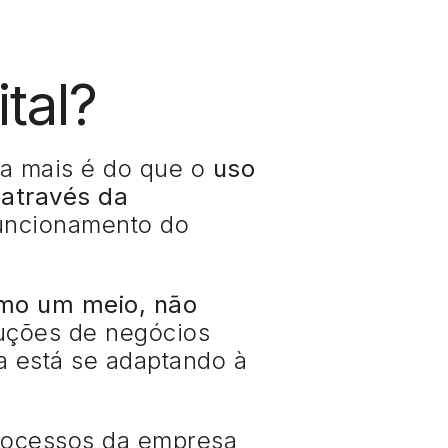
tal?
da mais é do que o
uso
 através da
funcionamento do
mo um meio, não
uções de negócios
 está se adaptando à
processos da empresa