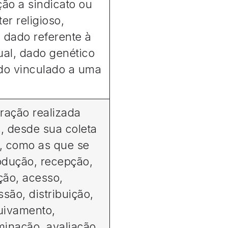
ação a sindicato ou
er religioso,
o, dado referente à
ual, dado genético
do vinculado a uma
ração realizada
, desde sua coleta
o, como as que se
rodução, recepção,
ação, acesso,
são, distribuição,
uivamento,
inação, avaliação