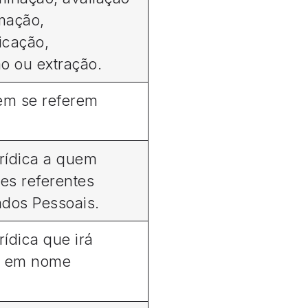
rmação,
icação,
ão ou extração.
em se referem
.
urídica a quem
es referentes
ados Pessoais.
rídica que irá
to em nome