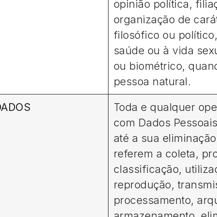
opinião política, fili
organização de carát
filosófico ou polític
saúde ou à vida sex
ou biométrico, quan
pessoa natural.
DADOS
Toda e qualquer ope
com Dados Pessoais
até a sua eliminaçã
referem a coleta, p
classificação, utiliz
reprodução, transmis
processamento, arq
armazenamento, elim