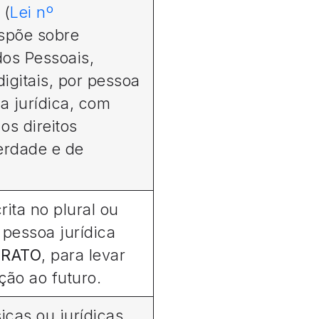
 (
Lei nº
ispõe sobre
os Pessoais,
digitais, por pessoa
a jurídica, com
os direitos
erdade e de
ita no plural ou
 pessoa jurídica
TRATO
, para levar
eção ao futuro.
icas ou jurídicas