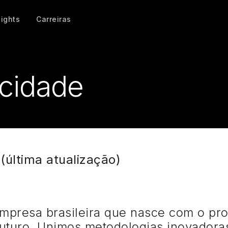
sights
Carreiras
acidade
 (última atualização)
resa brasileira que nasce com o prop
futuro. Unimos metodologias inovadora