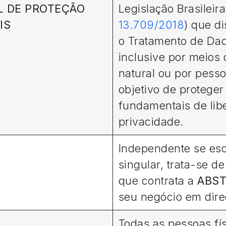
AL DE PROTEÇÃO
Legislação Brasileira
IS
13.709/2018
) que d
o Tratamento de Dad
inclusive por meios 
natural ou por pesso
objetivo de proteger 
fundamentais de lib
privacidade.
Independente se escr
singular, trata-se de
que contrata a
ABS
seu negócio em dir
Todas as pessoas fís