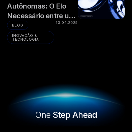
Autônomas: O Elo
Necessário entre um
23.04.2025
Mundo Instável e um
BLOG
Futuro Inteligente
INOVAÇÃO &
TECNOLOGIA
One
Step Ahead