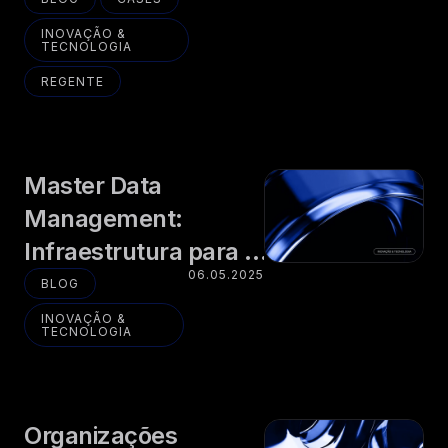
INOVAÇÃO &
TECNOLOGIA
REGENTE
Master Data
Management:
Infraestrutura para a
06.05.2025
Autonomia de
BLOG
Organizações
INOVAÇÃO &
TECNOLOGIA
Públicas e Privadas
Organizações